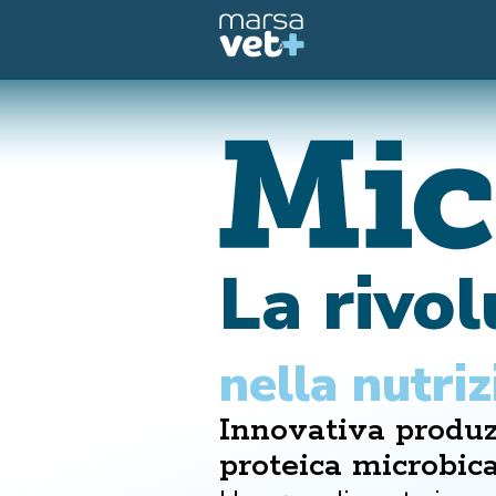
La rivo
nella nutri
Innovativa produ
proteica microbic