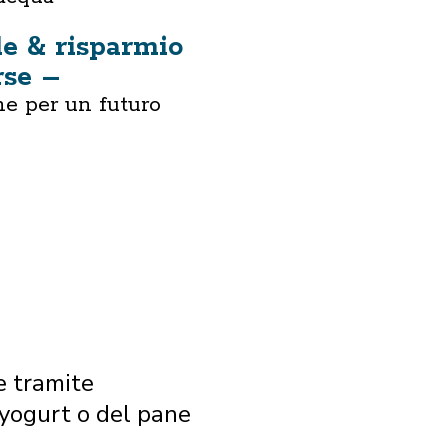
le & risparmio
rse –
e per un futuro
e tramite
 yogurt o del pane