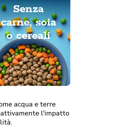
Senza
carne, soia
o cereali
come acqua e terre
i attivamente l'impatto
ità.