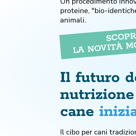
Un procedimento innov
proteine, "bio-identich
animali.
SCOPR
LA NOVITÀ M
Il futuro d
nutrizione
cane
inizi
Il cibo per cani tradizi