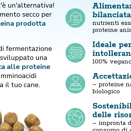
'è un'alternativa!
Alimenta
limento secco per
bilanciat
eina prodotta
nutrienti es
proteine ani
Ideale pe
 di fermentazione
intollera
 sviluppato una
100% vegano,
ca alle proteine
 amminoacidi
Accettazi
a il tuo cane.
– proteine na
biologico
Sostenibi
delle riso
– impronta 
consumo di 