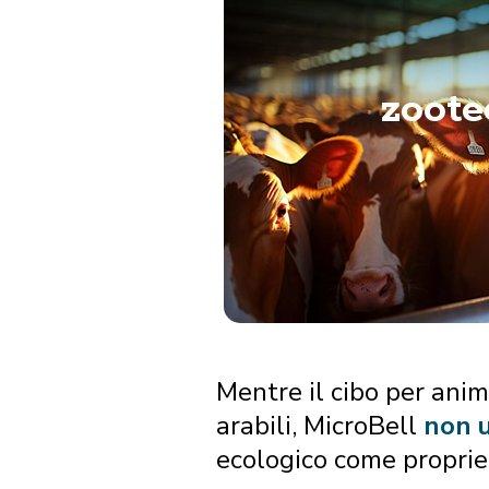
zoote
Mentre il cibo per ani
arabili, MicroBell
non u
ecologico come propriet