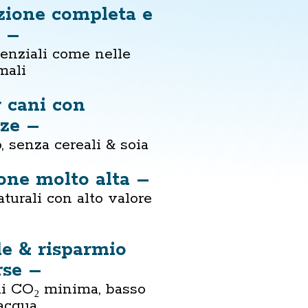
zione completa e
a –
senziali come nelle
mali
r cani con
nze –
 senza cereali & soia
one molto alta –
turali con alto valore
le & risparmio
rse –
di CO₂ minima, basso
acqua