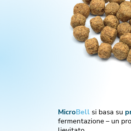
Micro
Bell
si basa su
p
fermentazione – un pro
lievitato.