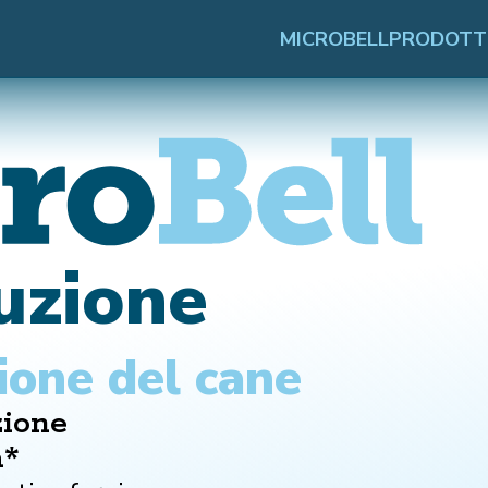
MICROBELL
PRODOTT
luzione
zione del cane
zione
a*