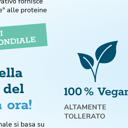
ativo fornisce
e" alle proteine
I
ONDIALE
ella
 del
a ora!
ALTAMENTE
TOLLERATO
onale si basa su