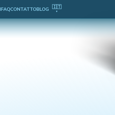
🇮🇹
I
FAQ
CONTATTO
BLOG
▼